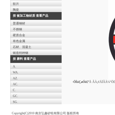
软片
陶瓷
按 被加工物材质 查看产品
普通钢材
不锈钢
硬质合金
有色金属
石材、混凝土
铸造特种钢
按 磨料 查看产品
A.
WA.
AZ.
·ÖÏúÇøÓò£º
Å·ÃÀ¡¢ÄÏÃÀ¼°Ö
AC.
C.
GC.
SG.
Copyright(C)2010 南京弘鑫砂轮有限公司 版权所有