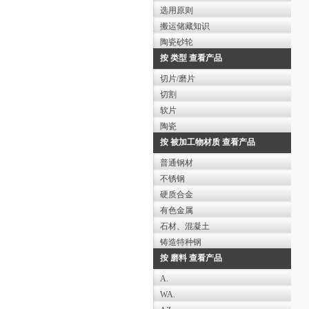
选用原则
搬运储藏知识
陶瓷砂轮
按 类型 查看产品
切片/磨片
切割
软片
陶瓷
按 被加工物材质 查看产品
普通钢材
不锈钢
硬质合金
有色金属
石材、混凝土
铸造特种钢
按 磨料 查看产品
A.
WA.