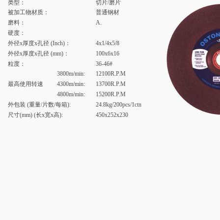
类型：
切片/磨片
被加工物材质：
普通钢材
磨料：
A.
硬度：
外径x厚度x孔径 (Inch)：
4x1/4x5/8
外径x厚度x孔径 (mm)：
100x6x16
粒度：
36-46#
3800m/min:
12100R.P.M
最高使用转速
4300m/min:
13700R.P.M
4800m/min:
15200R.P.M
外包装 (重量/片数/每箱):
24.8kg/200pcs/1ctn
尺寸(mm) (长x宽x高):
450x252x230