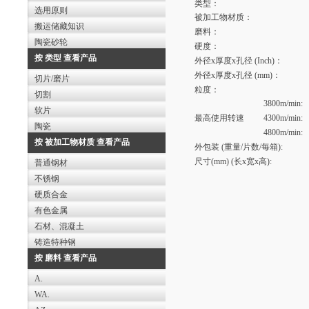
类型：
选用原则
被加工物材质：
搬运储藏知识
磨料：
陶瓷砂轮
硬度：
按 类型 查看产品
外径x厚度x孔径 (Inch)：
外径x厚度x孔径 (mm)：
切片/磨片
粒度：
切割
3800m/min:
软片
最高使用转速
4300m/min:
陶瓷
4800m/min:
按 被加工物材质 查看产品
外包装 (重量/片数/每箱):
尺寸(mm) (长x宽x高):
普通钢材
不锈钢
硬质合金
有色金属
石材、混凝土
铸造特种钢
按 磨料 查看产品
A.
WA.